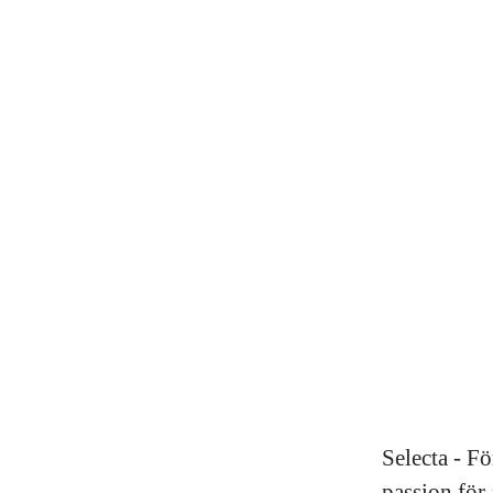
Selecta - F
passion för 