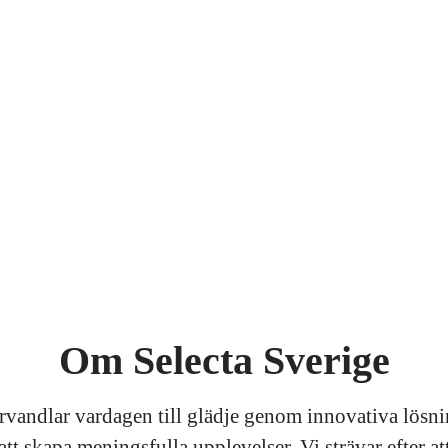
Om Selecta Sverige
örvandlar vardagen till glädje genom innovativa lösn
att skapa meningsfulla upplevelser. Vi strävar efter at