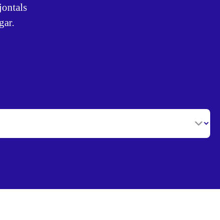
jontals
gar.