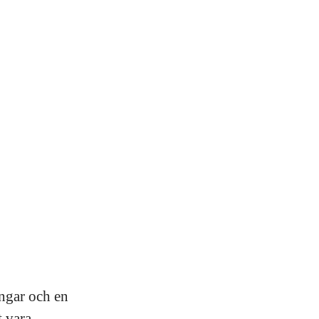
ingar och en
t vara