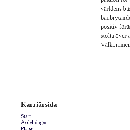
världens bä
banbrytande
positiv för
stolta över 
Välkommen ti
Karriärsida
Start
Avdelningar
Platser