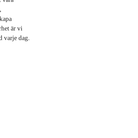
,
skapa
het är vi
d varje dag.