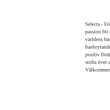
Selecta - F
passion för 
världens bä
banbrytande
positiv för
stolta över 
Välkommen ti