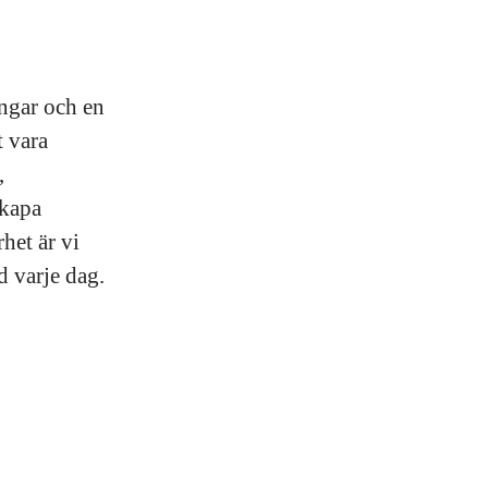
ingar och en
t vara
,
skapa
het är vi
d varje dag.