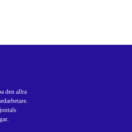
a den allra
edarbetare.
jontals
gar.