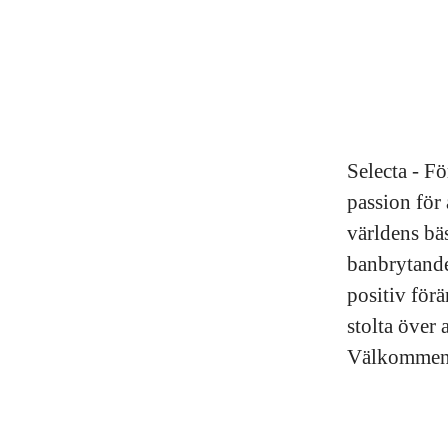
Selecta - F
passion för 
världens bä
banbrytande
positiv för
stolta över 
Välkommen ti