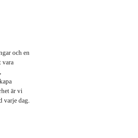
ingar och en
t vara
,
skapa
het är vi
d varje dag.