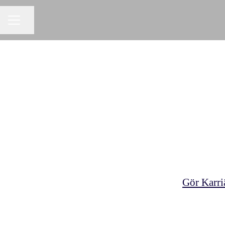
Dela sidan
KARRIÄRMENY
Gör Karriä