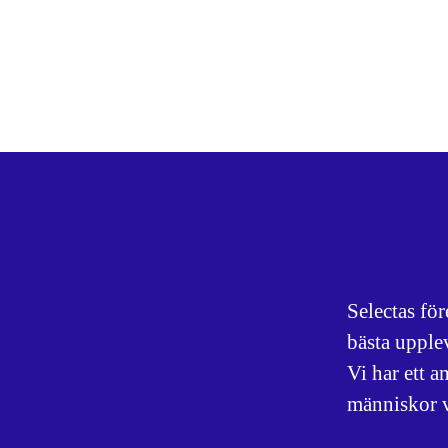
Selectas fö
bästa upple
Vi har ett a
människor va